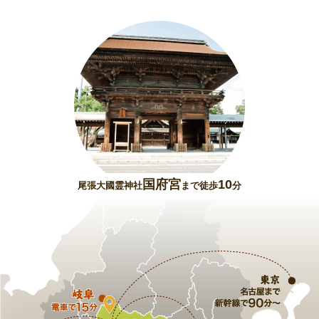
国府宮
10
尾張大國霊神社
まで徒歩
分